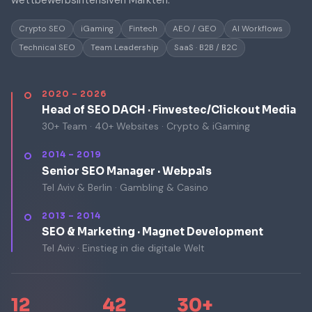
wettbewerbsintensiven Märkten.
Crypto SEO
iGaming
Fintech
AEO / GEO
AI Workflows
Technical SEO
Team Leadership
SaaS · B2B / B2C
2020 – 2026
Head of SEO DACH · Finvestec/Clickout Media
30+ Team · 40+ Websites · Crypto & iGaming
2014 – 2019
Senior SEO Manager · Webpals
Tel Aviv & Berlin · Gambling & Casino
2013 – 2014
SEO & Marketing · Magnet Development
Tel Aviv · Einstieg in die digitale Welt
12
42
30+