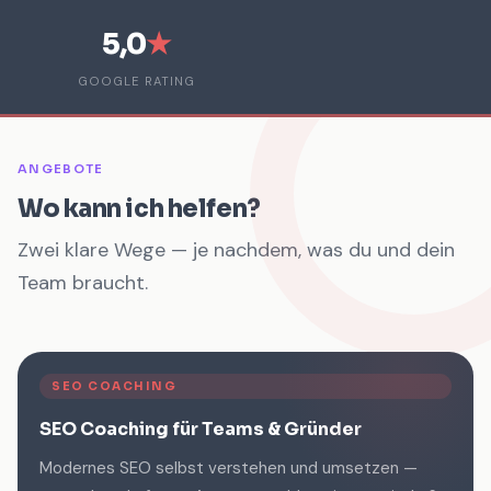
5,0
★
GOOGLE RATING
ANGEBOTE
Wo kann ich helfen?
Zwei klare Wege — je nachdem, was du und dein
Team braucht.
SEO COACHING
SEO Coaching für Teams & Gründer
Modernes SEO selbst verstehen und umsetzen —