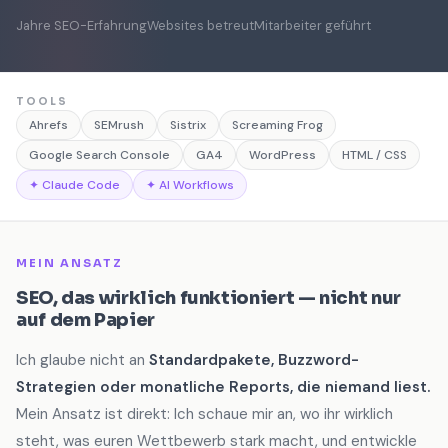
Jahre SEO-Erfahrung
Websites betreut
Mitarbeiter geführt
TOOLS
Ahrefs
SEMrush
Sistrix
Screaming Frog
Google Search Console
GA4
WordPress
HTML / CSS
✦ Claude Code
✦ AI Workflows
MEIN ANSATZ
SEO, das wirklich funktioniert — nicht nur
auf dem Papier
Ich glaube nicht an
Standardpakete, Buzzword-
Strategien oder monatliche Reports, die niemand liest.
Mein Ansatz ist direkt: Ich schaue mir an, wo ihr wirklich
steht, was euren Wettbewerb stark macht, und entwickle