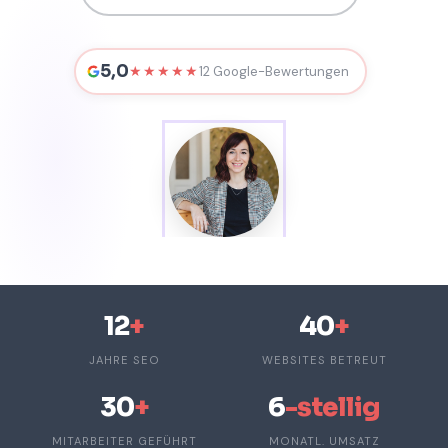
5,0
12 Google-Bewertungen
★★★★★
12
+
40
+
JAHRE SEO
WEBSITES BETREUT
30
+
6
-stellig
MITARBEITER GEFÜHRT
MONATL. UMSATZ