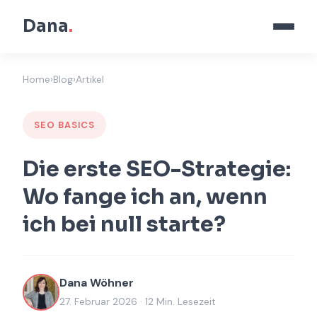
Dana
.
Home
›
Blog
›
Artikel
SEO BASICS
Die erste SEO-Strategie:
Wo fange ich an, wenn
ich bei null starte?
Dana Wöhner
27. Februar 2026 · 12 Min. Lesezeit